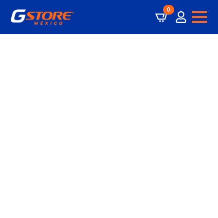
0
Términos y
Condiciones –
Campaña “UN
REGALO MUY
PADRE”